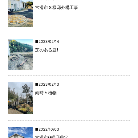
常滑市Ｓ様邸外構工事
2023/02/14
芝のある庭❗️
2023/02/13
雨時々植物
2022/10/03
常滑市G様邸剪定